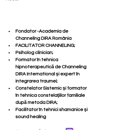
Fondator -Academia de 
Channeling DIRA România
FACILITATOR CHANNELING;
Psiholog clinician;
Formator în tehnica 
hipnoterapeutică de Channeling 
DIRA International şi expert în 
integrarea traumei;
Constelator Sistemic şi formator 
în tehnica constelaţiilor familiale 
după metoda DIRA;
Facilitator în tehnici shamanice şi 
sound healing
Dira România