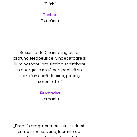
mine!"
Cristina
România
„Sesiunile de Channeling au fost
profund terapeutice, vindecătoare și
iluminatoare, am simțit o schimbare
în energie, o nouă perspectivă și o
stare familiară de bine, pace și
serenitate. "
Ruxandra
România
„Eram în pragul burnout-ului și după
prima mea sesiune, lucrurile au