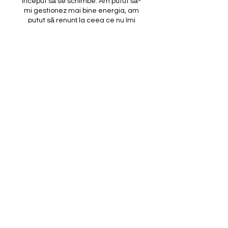
început să se schimbe. Am putut să-
mi gestionez mai bine energia, am
putut să renunț la ceea ce nu îmi
făcea bine, la ceea ce nu se mai
alinia cu energia mea și să accept pe
deplin expereintele la care a fost
necesar să iau parte."
Loredana
România
"Aș recomanda fără ezitare
această experiență spirituală
puternică. Pe mine personal m-a
ajutat să fac ordine în viață mea
și să găsesc liniște și pacea din
interiorul meu.”
Tatiana
România