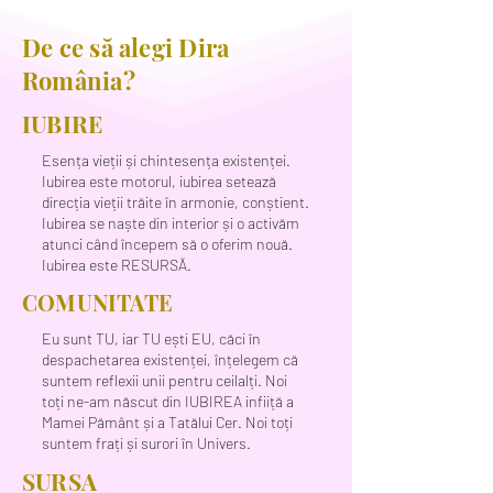
De ce să alegi Dira
România?
IUBIRE
Esența vieții și chintesența existenței.
Iubirea este motorul, iubirea setează
direcția vieții trăite în armonie, conștient.
Iubirea se naște din interior și o activăm
atunci când începem să o oferim nouă.
Iubirea este RESURSĂ.
COMUNITATE
Eu sunt TU, iar TU ești EU, căci în
despachetarea existenței, înțelegem că
suntem reflexii unii pentru ceilalți. Noi
toți ne-am născut din IUBIREA infiiță a
Mamei Pământ și a Tatălui Cer. Noi toți
suntem frați și surori în Univers.
SURSA