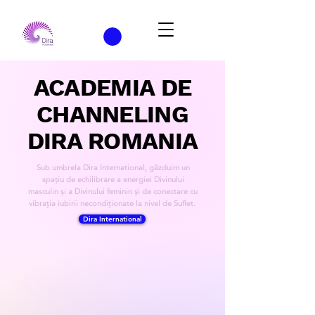
ACADEMIA DE
CHANNELING
DIRA ROMANIA
Sub umbrela Dira International, găzduim un
spațiu de echilibrare a energiei Divinului
masculin și a Divinului feminin și de conectare cu
vibrația iubirii necondiționate la nivel de Suflet.
Dira International