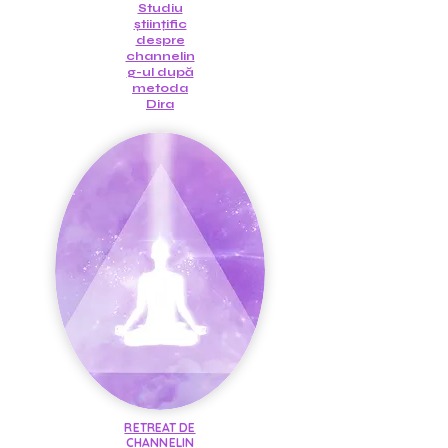
Studiu
științific
despre
channelin
g-ul după
metoda
Dira
RETREAT DE
CHANNELIN