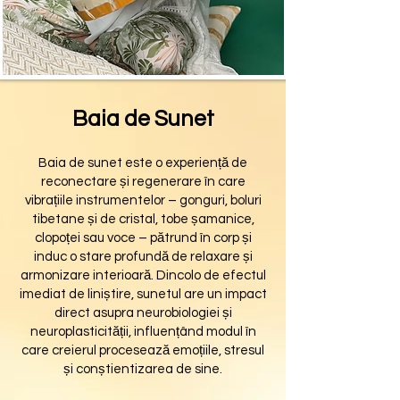
Baia de Sunet
Baia de sunet este o experiență de
reconectare și regenerare în care
vibrațiile instrumentelor – gonguri, boluri
tibetane și de cristal, tobe șamanice,
clopoței sau voce – pătrund în corp și
induc o stare profundă de relaxare și
armonizare interioară. Dincolo de efectul
imediat de liniștire, sunetul are un impact
direct asupra neurobiologiei și
neuroplasticității, influențând modul în
care creierul procesează emoțiile, stresul
și conștientizarea de sine.