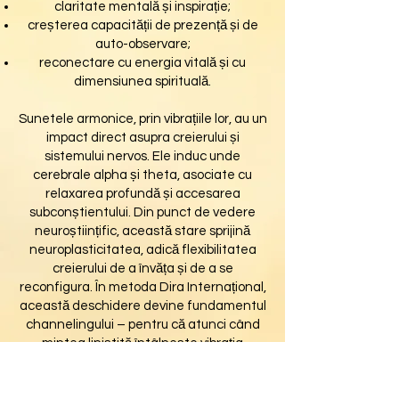
claritate mentală și inspirație;
creșterea capacității de prezență și de
auto-observare;
reconectare cu energia vitală și cu
dimensiunea spirituală.
Sunetele armonice, prin vibrațiile lor, au un
impact direct asupra creierului și
sistemului nervos. Ele induc unde
cerebrale alpha și theta, asociate cu
relaxarea profundă și accesarea
subconștientului. Din punct de vedere
neuroștiințific, această stare sprijină
neuroplasticitatea, adică flexibilitatea
creierului de a învăța și de a se
reconfigura. În metoda Dira Internațional,
această deschidere devine fundamentul
channelingului – pentru că atunci când
mintea liniștită întâlnește vibrația
sunetului, conștiința se expansionează și
permite conectarea cu dimensiuni mai