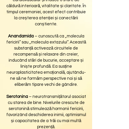
căldură interioară, vitalitate și claritate. În
timpul ceremoniei, acest efect contribuie
la creșterea atenției și conectării
conștiente.
Anandamida
– cunoscută ca „molecula
fericirii” sau „molecula extazului”. Această
substanță activează circuitele de
recompensă și relaxare din creier,
inducând stări de bucurie, acceptare și
liniște profundă. Ea susține
neuroplasticitatea emoțională, ajutându-
ne să ne formăm perspective noi și să
eliberăm tipare vechi de gândire.
Serotonina
– neurotransmițătorul asociat
cu starea de bine. Nivelurile crescute de
serotonină stimulează hormonii fericirii,
favorizând deschiderea inimii, optimismul
și capacitatea de a trăi cu mai multă
prezență.