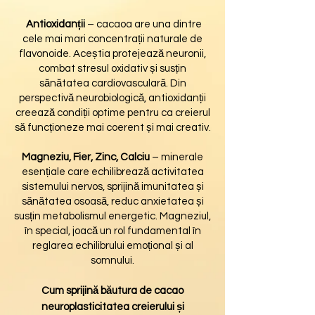
Antioxidanții
– cacaoa are una dintre
cele mai mari concentrații naturale de
flavonoide. Aceștia protejează neuronii,
combat stresul oxidativ și susțin
sănătatea cardiovasculară. Din
perspectivă neurobiologică, antioxidanții
creează condiții optime pentru ca creierul
să funcționeze mai coerent și mai creativ.
Magneziu, Fier, Zinc, Calciu
– minerale
esențiale care echilibrează activitatea
sistemului nervos, sprijină imunitatea și
sănătatea osoasă, reduc anxietatea și
susțin metabolismul energetic. Magneziul,
în special, joacă un rol fundamental în
reglarea echilibrului emoțional și al
somnului.
Cum
sprijină
băutura
de cacao
neuroplasticitatea creierului și