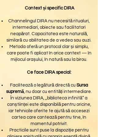
Context și specific DIRA
Channelingul DIRA nu necesită ritualuri,
intermediari, obiecte sau facilitatori
neapărat. Capacitatea este naturală,
similară cu abilitatea de a vedea sau auzi.
Metoda oferă un protocol clar și simplu,
care poate fi aplicat în orice context — în
mijlocul orașului, în natură sau la birou.
Ce face DIRA special:
Facilitează o legătură directă cu
Sursa
supremă
, nu doar cu entități intermediare.
În viziunea DIRA, „biblioteca infinită” a
conștiinței este disponibilă pentru oricine,
iar tehnicile oferite te ajută să accesezi
cartea care contează pentru tine, în
momentul potrivit.
Practicile sunt puse la dispoziție pentru
aliniere spirituală cu propria esență divină,