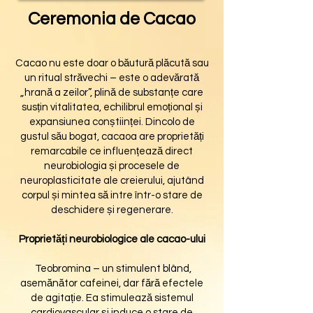
Ceremonia de Cacao
Cacao nu este doar o băutură plăcută sau
un ritual străvechi – este o adevărată
„hrană a zeilor”, plină de substanțe care
susțin vitalitatea, echilibrul emoțional și
expansiunea conștiinței. Dincolo de
gustul său bogat, cacaoa are proprietăți
remarcabile ce influențează direct
neurobiologia și procesele de
neuroplasticitate ale creierului, ajutând
corpul și mintea să intre într-o stare de
deschidere și regenerare.
Proprietăți neurobiologice ale cacao-ului
Teobromina – un stimulent blând,
asemănător cafeinei, dar fără efectele
de agitație. Ea stimulează sistemul
cardiovascular și induce o stare de