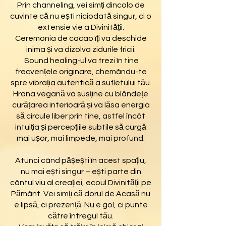
Prin channeling, vei simți dincolo de
cuvinte că nu ești niciodată singur, ci o
extensie vie a Divinității.
Ceremonia de cacao îți va deschide
inima și va dizolva zidurile fricii.
Sound healing-ul va trezi în tine
frecvențele originare, chemându-te
spre vibrația autentică a sufletului tău.
Hrana vegană va susține cu blândețe
curățarea interioară și va lăsa energia
să circule liber prin tine, astfel încât
intuiția și percepțiile subtile să curgă
mai ușor, mai limpede, mai profund.
Atunci când pășești în acest spațiu,
nu mai ești singur – ești parte din
cântul viu al creației, ecoul Divinității pe
Pământ. Vei simți că dorul de Acasă nu
e lipsă, ci prezență. Nu e gol, ci punte
către întregul tău.