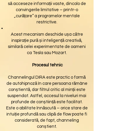
să acceseze informații vaste, dincolo de
convingerile limitative – printr-o
„curățare” a programelor mentale
restrictive.
Acest mecanism deschide ușa către
inspirație pură și inteligență creativă,
similară celei experimentate de oameni
ca Tesla sau Mozart.
Procesul tehnic
Channelingul DIRA este practic o formă
de autohipnoză în care persoana rămâne
conștientă, dar filtrul critic al minții este
suspendat. Astfel, accesul la niveluri mai
profunde de conștiință este facilitat.
Este o abilitate înnăscută – orice stare de
intuiție profundă sau clipă de flow poate fi
considerată, de fapt, channeling
conștient.