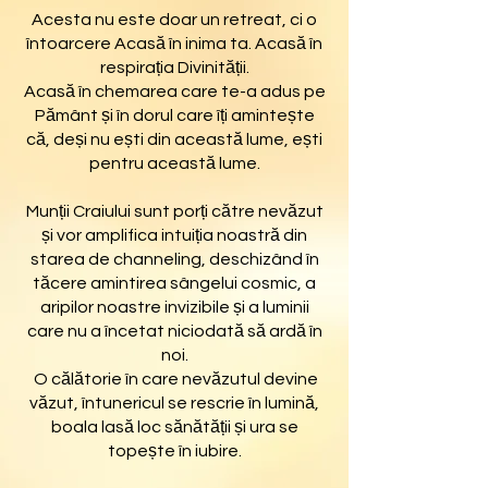
Acesta nu este doar un retreat, ci o
întoarcere Acasă în inima ta. Acasă în
respirația Divinității.
Acasă în chemarea care te-a adus pe
Pământ și în dorul care îți amintește
că, deși nu ești din această lume, ești
pentru această lume.
Munții Craiului sunt porți către nevăzut
și vor amplifica intuiția noastră din
starea de channeling, deschizând în
tăcere amintirea sângelui cosmic, a
aripilor noastre invizibile și a luminii
care nu a încetat niciodată să ardă în
noi.
O călătorie în care nevăzutul devine
văzut, întunericul se rescrie în lumină,
boala lasă loc sănătății și ura se
topește în iubire.