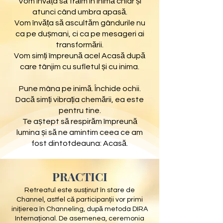
Vom învăța să trăim în inimă chiar și
atunci când umbra apasă.
Vom învăța să ascultăm gândurile nu
ca pe dușmani, ci ca pe mesageri ai
transformării.
Vom simți împreună acel Acasă după
care tânjim cu sufletul și cu inima.
Pune mâna pe inimă. Închide ochii.
Dacă simți vibrația chemării, ea este
pentru tine.
Te aștept să respirăm împreună
lumina și să ne amintim ceea ce am
fost dintotdeauna: Acasă.
PRACTICI
Retreatul este susținut în stare de
Channel, astfel că participanții vor primi
inițierea în Channeling, după metoda DIRA
Internațional. De asemenea, ceremonia