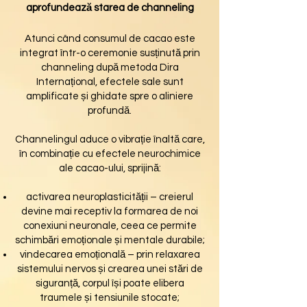
aprofundează starea de channeling
Atunci când consumul de cacao este
integrat într-o ceremonie susținută prin
channeling după metoda Dira
Internațional, efectele sale sunt
amplificate și ghidate spre o aliniere
profundă.
Channelingul aduce o vibrație înaltă care,
în combinație cu efectele neurochimice
ale cacao-ului, sprijină:
activarea neuroplasticității – creierul
devine mai receptiv la formarea de noi
conexiuni neuronale, ceea ce permite
schimbări emoționale și mentale durabile;
vindecarea emoțională – prin relaxarea
sistemului nervos și crearea unei stări de
siguranță, corpul își poate elibera
traumele și tensiunile stocate;