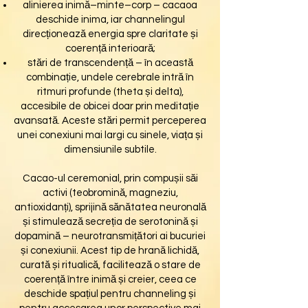
alinierea inimă–minte–corp – cacaoa
deschide inima, iar channelingul
direcționează energia spre claritate și
coerență interioară;
stări de transcendență – în această
combinație, undele cerebrale intră în
ritmuri profunde (theta și delta),
accesibile de obicei doar prin meditație
avansată. Aceste stări permit perceperea
unei conexiuni mai largi cu sinele, viața și
dimensiunile subtile.
Cacao-ul ceremonial, prin compușii săi
activi (teobromină, magneziu,
antioxidanți), sprijină sănătatea neuronală
și stimulează secreția de serotonină și
dopamină – neurotransmițători ai bucuriei
și conexiunii. Acest tip de hrană lichidă,
curată și ritualică, facilitează o stare de
coerență între inimă și creier, ceea ce
deschide spațiul pentru channeling și