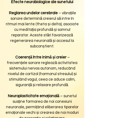
Efecte neurobiologice ale sunetului
Reglarea undelor cerebrale
– vibrațiile
sonore determină creierul să intre în
ritmuri mai lente (theta și delta), asociate
cu meditația profundă și somnul
reparator. Aceste stări favorizează
regenerarea neuronală și accesul la
subconștient.
Coerență între inimă și creier
–
frecvențele sonore reglează activitatea
sistemului nervos autonom, reducând
nivelul de cortizol (hormonul stresului) și
stimulând vagul, ceea ce aduce calm,
siguranță și relaxare profundă.
Neuroplasticitate emoțională
– sunetul
susține formarea de noi conexiuni
neuronale, permițând eliberarea tiparelor
emoționale vechi și crearea de noi moduri