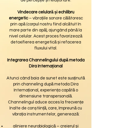
de percepție și relaționare.
Vindecare celulară și echilibru
energetic
– vibrațiile sonore călătoresc
prin apă (corpul nostru fiind alcătuit în
mare parte din apă), ajungând până la
nivel celular. Acest proces favorizează
detoxifierea energetică și refacerea
fluxului vital.
Integrarea Channelingului după metoda
Dira Internațional
Atunci când baia de sunet este susținută
prin channeling după metoda Dira
Internațional, experiența capătă o
dimensiune transpersonală.
Channelingul aduce acces la frecvențe
înalte de conștiință, care, împreună cu
vibrația instrumentelor, generează:
aliniere neurobiologică – creierul și