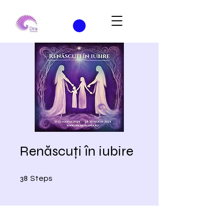
Renăscuți în iubire
38 Steps
38
Steps