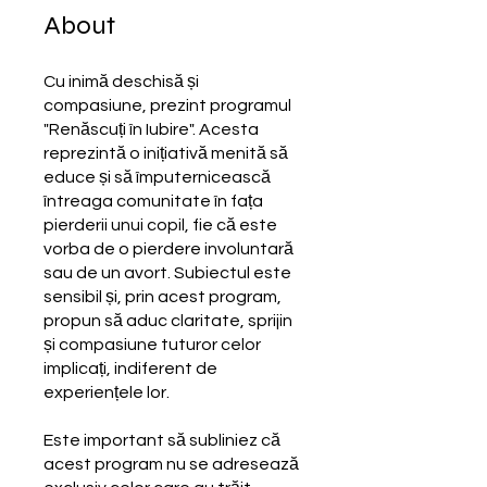
About
Cu inimă deschisă și
compasiune, prezint programul
"Renăscuți în Iubire". Acesta
reprezintă o inițiativă menită să
educe și să împuternicească
întreaga comunitate în fața
pierderii unui copil, fie că este
vorba de o pierdere involuntară
sau de un avort. Subiectul este
sensibil și, prin acest program,
propun să aduc claritate, sprijin
și compasiune tuturor celor
implicați, indiferent de
experiențele lor.
Este important să subliniez că
acest program nu se adresează