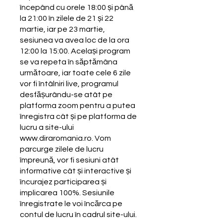
începând cu orele 18:00 și până
la 21:00 în zilele de 21 și 22
martie, iar pe 23 martie,
sesiunea va avea loc de la ora
12:00 la 15:00. Același program
se va repeta în săptămâna
următoare, iar toate cele 6 zile
vor fi întâlniri live, programul
desfășurându-se atât pe
platforma zoom pentru a putea
înregistra cât și pe platforma de
lucru a site-ului
www.diraromania.ro. Vom
parcurge zilele de lucru
împreună, vor fi sesiuni atât
informative cât și interactive și
încurajez participarea și
implicarea 100%. Sesiunile
înregistrate le voi încărca pe
contul de lucru în cadrul site-ului.