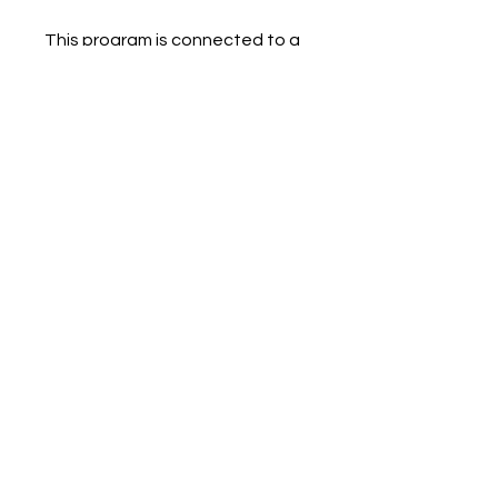
This program is connected to a
group. You’ll be added once you
join the program.
Renăscuți în iubire
Private
•
44 Members
Share
Join