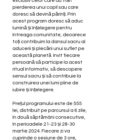
exclusiv celor care au trăit
pierderea unui copil sau care
doresc să devină părinți. Prin
acest program doresc să aduc
lumină și înțelegere pentru
întreaga comunitate, deoarece
toți contribuim la dansul sacru al
aducerii și plecării unui suflet pe
această planetă. Invit fiecare
persoană să participe la acest
ritual informativ, să descopere
sensul sacru și să contribuie la
construirea unei lumi pline de
iubire și înțelegere.
Prețul programului este de 555
lei, distribuit pe parcursul a 6 zile,
în două săptămâni consecutive,
în perioadele 21-23 și 28-30
martie 2024. Fiecare zi va
cuprinde o sesiune de 3 ore,