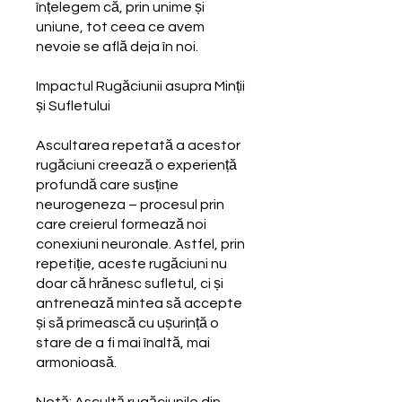
înțelegem că, prin unime și
uniune, tot ceea ce avem
nevoie se află deja în noi.
Impactul Rugăciunii asupra Minții
și Sufletului
Ascultarea repetată a acestor
rugăciuni creează o experiență
profundă care susține
neurogeneza – procesul prin
care creierul formează noi
conexiuni neuronale. Astfel, prin
repetiție, aceste rugăciuni nu
doar că hrănesc sufletul, ci și
antrenează mintea să accepte
și să primească cu ușurință o
stare de a fi mai înaltă, mai
armonioasă.
Notă: Ascultă rugăciunile din