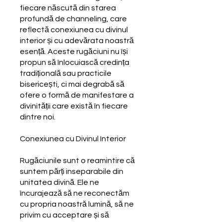
fiecare născută din starea
profundă de channeling, care
reflectă conexiunea cu divinul
interior și cu adevărata noastră
esență. Aceste rugăciuni nu își
propun să înlocuiască credința
tradițională sau practicile
bisericești, ci mai degrabă să
ofere o formă de manifestare a
divinității care există în fiecare
dintre noi.
Conexiunea cu Divinul Interior
Rugăciunile sunt o reamintire că
suntem părți inseparabile din
unitatea divină. Ele ne
încurajează să ne reconectăm
cu propria noastră lumină, să ne
privim cu acceptare și să