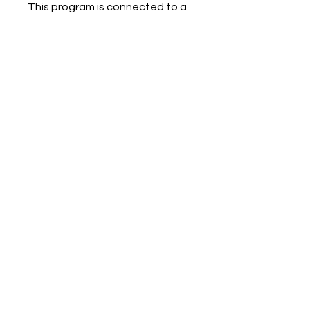
This program is connected to a
group. You’ll be added once you
join the program.
Cel mai Bun An 2.0
Private
•
24 Members
Share