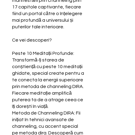
manifestării prin channeling prin
17 capitole captivante, fiecare
fiind un portal către o înțelegere
mai profundă a universului și
puterilor tale interioare.
Ce vei descoperi?
Peste 10 Meditații Profunde:
Transformă-ți starea de
conștiență cu peste 10 meditații
ghidate, special create pentru a
te conecta la energii superioare
prin metoda de channeling DIRA.
Fiecare meditație amplifică
puterea ta de a atrage ceea ce
îți dorești în viață.
Metoda de Channeling DIRA: Fii
inițiat în tehnici avansate de
channeling, cu accent special
pe metoda dira. Descoperă cum