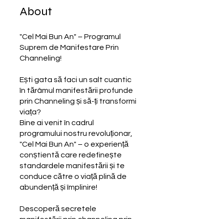
About
"Cel Mai Bun An" – Programul
Suprem de Manifestare Prin
Channeling!
Ești gata să faci un salt cuantic
în tărâmul manifestării profunde
prin Channeling și să-ți transformi
viața?
Bine ai venit în cadrul
programului nostru revoluționar,
"Cel Mai Bun An" – o experiență
conștientă care redefinește
standardele manifestării și te
conduce către o viață plină de
abundență și împlinire!
Descoperă secretele