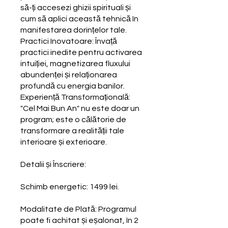
să-ți accesezi ghizii spirituali și
cum să aplici această tehnică în
manifestarea dorințelor tale.
Practici Inovatoare: Învață
practici inedite pentru activarea
intuiției, magnetizarea fluxului
abundenței și relaționarea
profundă cu energia banilor.
Experiență Transformațională:
"Cel Mai Bun An" nu este doar un
program; este o călătorie de
transformare a realității tale
interioare și exterioare.
Detalii și Înscriere:
Schimb energetic: 1499 lei.
Modalitate de Plată: Programul
poate fi achitat și eșalonat, în 2